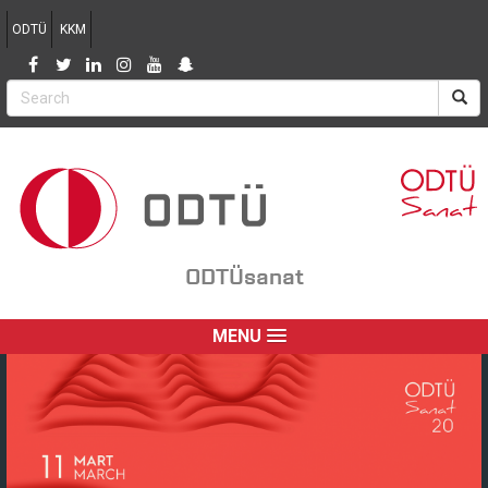
Jump to navigation
ODTÜ
KKM
ODTÜsanat
MENU