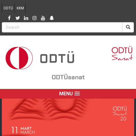
Jump to navigation
ODTÜ
KKM
ODTÜsanat
MENU